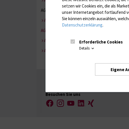
AG Kopfschmerz/Schmerz
setzen wir Cookies ein, die als Marke
AG Motoneuronerkrankungen
unser Internetangebot fortlaufend v
Sie können einzeln auswählen, welche
AG Neurogenetik
Datenschutzerklärung
.
AG Neurologische Intensivmedizin
AG Neurosonologie
Erforderliche Cookies
Details
AG Schlaf
Eigene A
Universität Rostock
Besuchen Sie uns
Facebook
Instagram
YouTube
LinkedIn
Xing