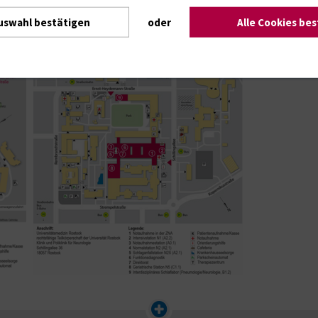
 der Karte)
uswahl bestätigen
oder
Alle Cookies be