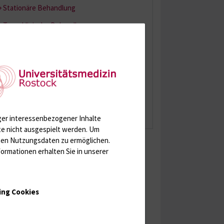
Stationäre Behandlung
Tagesklinische Behandlung
MZEB
Ambulante Behandlung
Seelsorge
Ihr Feedback
Terminvereinbarung
ger interessenbezogener Inhalte
te nicht ausgespielt werden.
Um
rten Nutzungsdaten zu ermöglichen.
ormationen erhalten Sie in unserer
ing Cookies