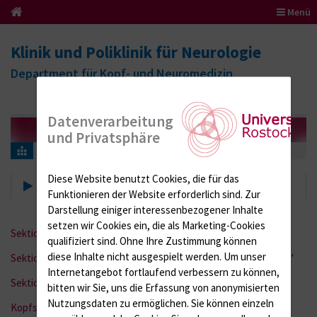
Menü
Klinik und Poliklinik für Neurologie
Department für Kopf- und Neuromedizin
Datenverarbeitung
und Privatsphäre
Sektionen & Zentren
Diese Website benutzt Cookies, die für das
Sektionen und Zentren
Funktionieren der Website erforderlich sind.
Zur
Darstellung einiger interessenbezogener Inhalte
setzen wir Cookies ein, die als Marketing-Cookies
Sektion für Geriatrie
qualifiziert sind. Ohne Ihre Zustimmung können
diese Inhalte nicht ausgespielt werden.
Um unser
Sektion für Translationale Neurodegeneration "Albrecht Kossel"
Internetangebot fortlaufend verbessern zu können,
Sektion für Neuroimmunologie
bitten wir Sie, uns die Erfassung von anonymisierten
Nutzungsdaten zu ermöglichen.
Sie können einzeln
Kopfschmerzzentrum Nord-Ost