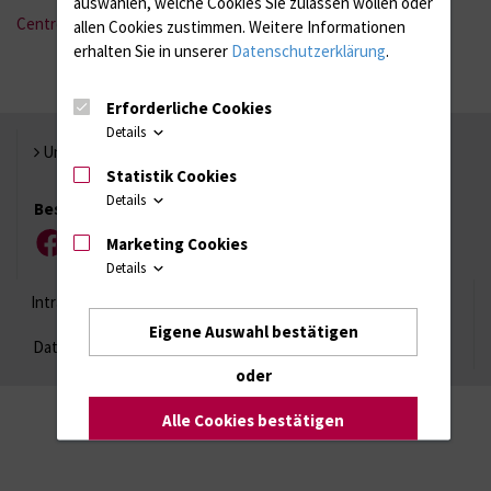
auswählen, welche Cookies Sie zulassen wollen oder
Centre for Transdisciplinary Neurosciences
allen Cookies zustimmen. Weitere Informationen
erhalten Sie in unserer
Datenschutzerklärung
.
Erforderliche Cookies
Details
Universität Rostock
Statistik Cookies
Details
Besuchen Sie uns
Marketing Cookies
Facebook
Instagram
YouTube
LinkedIn
Xing
Details
Intranet
Login (für Studenten)
Impressum
Eigene Auswahl bestätigen
Datenschutzhinweise
Barrierefreiheit
oder
Alle Cookies bestätigen