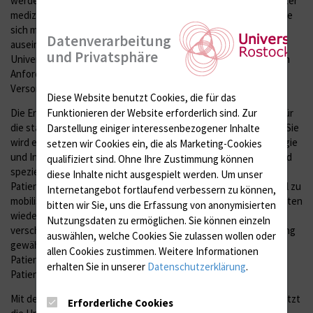
werdenden Bevölkerung steigt die Nachfrage nach spezialisierter
medizinischer Versorgung und wissenschaftlicher Forschung, die
sich mit den Herausforderungen und Bedürfnissen des Alters
Datenverarbeitung
auseinandersetzen. Der Ausbau der Geriatrie an der
und Privatsphäre
Universitätsmedizin Rostock ist ein wichtiger Schritt, um diesen
Anforderungen gerecht zu werden und die medizinische
Versorgung älterer Menschen in der Region zu verbessern.
Diese Website benutzt Cookies, die für das
Funktionieren der Website erforderlich sind.
Zur
Die Eröffnung der Geriatrischen Einheit als wichtiges Element für
die stationäre Krankenversorgung ist für Mai 2025 vorgesehen. Sie
Darstellung einiger interessenbezogener Inhalte
wird ein multiprofessionelles Team aus Fachärzten der Neurologie
setzen wir Cookies ein, die als Marketing-Cookies
und Inneren Medizin, Ergotherapeuten, Psychotherapeuten und
qualifiziert sind. Ohne Ihre Zustimmung können
speziell ausgebildetem Pflegepersonal umfassen. Ziel ist es,
diese Inhalte nicht ausgespielt werden.
Um unser
Patienten nach komplexen Eingriffen und Behandlungen schnell zu
Internetangebot fortlaufend verbessern zu können,
mobilisieren und ihnen zu ermöglichen, ihre alltäglichen Tätigkeiten
bitten wir Sie, uns die Erfassung von anonymisierten
wieder aufzunehmen. Durch die enge Zusammenarbeit der
Nutzungsdaten zu ermöglichen.
Sie können einzeln
verschiedenen Fachdisziplinen soll eine ganzheitliche Versorgung
auswählen, welche Cookies Sie zulassen wollen oder
gewährleistet werden, die den individuellen Bedürfnissen der
allen Cookies zustimmen. Weitere Informationen
Patienten gerecht wird, denn Einer kann nicht alle Seiten eines
erhalten Sie in unserer
Datenschutzerklärung
.
Patienten im Fokus haben.
Mit der Eröffnung der Sektion für Geriatrie und Altersmedizin setzt
Erforderliche Cookies