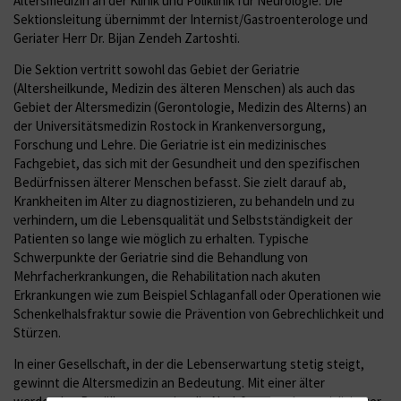
Altersmedizin an der Klinik und Poliklinik für Neurologie. Die
Sektionsleitung übernimmt der Internist/Gastroenterologe und
Geriater Herr Dr. Bijan Zendeh Zartoshti.
Die Sektion vertritt sowohl das Gebiet der Geriatrie
(Altersheilkunde, Medizin des älteren Menschen) als auch das
Gebiet der Altersmedizin (Gerontologie, Medizin des Alterns) an
der Universitätsmedizin Rostock in Krankenversorgung,
Forschung und Lehre. Die Geriatrie ist ein medizinisches
Fachgebiet, das sich mit der Gesundheit und den spezifischen
Bedürfnissen älterer Menschen befasst. Sie zielt darauf ab,
Krankheiten im Alter zu diagnostizieren, zu behandeln und zu
verhindern, um die Lebensqualität und Selbstständigkeit der
Patienten so lange wie möglich zu erhalten. Typische
Schwerpunkte der Geriatrie sind die Behandlung von
Mehrfacherkrankungen, die Rehabilitation nach akuten
Erkrankungen wie zum Beispiel Schlaganfall oder Operationen wie
Schenkelhalsfraktur sowie die Prävention von Gebrechlichkeit und
Stürzen.
In einer Gesellschaft, in der die Lebenserwartung stetig steigt,
gewinnt die Altersmedizin an Bedeutung. Mit einer älter