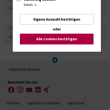
Details
Download
Eigene Auswahl bestätigen
Termine für das psychiatrische Blockpraktikum
oder
Homepage der Klinik für Psychiatrie
Alle Cookies bestätigen
Universität Rostock
Besuchen Sie uns
Facebook
Instagram
YouTube
LinkedIn
Xing
Intranet
Login (für Studenten)
Impressum