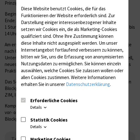
Prinzipiell ist die Abfolge am Praktikumstag:
Diese Website benutzt Cookies, die für das
Beginn: 9 Uhr
Funktionieren der Website erforderlich sind.
Zur
Ende: 17 Uhr
Darstellung einiger interessenbezogener Inhalte
1 Stunde Mittagspause (entweder von 12 bis 13 Uhr oder von 13 bis
setzen wir Cookies ein, die als Marketing-Cookies
14 Uhr)
qualifiziert sind. Ohne Ihre Zustimmung können
diese Inhalte nicht ausgespielt werden.
Um unser
Am ersten Praktikumstag wird als Einführung um 9 bzw. 14 Uhr (je
Internetangebot fortlaufend verbessern zu können,
nach Gruppenverteilung) durch unsere Oberärzte ein
bitten wir Sie, uns die Erfassung von anonymisierten
Untersuchungskurs durchgeführt (Treffpunkt Sekretariat Iris Kell,
Nutzungsdaten zu ermöglichen.
Sie können einzeln
neues Klinikgebäude, rechter Seitenflügel, Erdgeschoß) und das
auswählen, welche Cookies Sie zulassen wollen oder
Praktikum im Anschluss auf den Stationen fortgesetzt.
allen Cookies zustimmen. Weitere Informationen
Das Seminar zur Liquordiagnostik im Rahmen des neurologischen
erhalten Sie in unserer
Datenschutzerklärung
.
Blockpraktikums findet freitags von 14 bis 15 Uhr im ILAB statt;
ZIM, II. Etage, Mittelbau.
Erforderliche Cookies
Komplementär zum neurologischen Praktikum findet entweder
Details
vor- oder nachmittags für 3 oder 4 Stunden das psychiatrische
Blockpraktikum statt.
Statistik Cookies
Details
Termine des Seminars Liquordiagnostik
Marketing Cookies