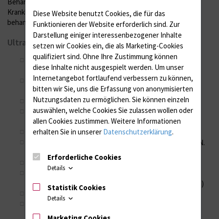
Behandlungserfolg verbessern. Diese besonderen
Krankheitsbilder werden daher in unserer Sprechstunde
Diese Website benutzt Cookies, die für das
behandelt.
Funktionieren der Website erforderlich sind.
Zur
Darstellung einiger interessenbezogener Inhalte
Ultraschall-Untersuchungsverfahren:
setzen wir Cookies ein, die als Marketing-Cookies
qualifiziert sind. Ohne Ihre Zustimmung können
Doppler-/Farbduplexsonographie der extrakraniellen
diese Inhalte nicht ausgespielt werden.
Um unser
hirnversorgenden Gefäße
Internetangebot fortlaufend verbessern zu können,
Doppler-/Farbduplexsonographie der intrakraniellen
bitten wir Sie, uns die Erfassung von anonymisierten
hirnversorgenden Gefäße
Nutzungsdaten zu ermöglichen.
Sie können einzeln
Dopplersonographische Emboli-Detektion
auswählen, welche Cookies Sie zulassen wollen oder
Dopplersonographische Bestimmung der
allen Cookies zustimmen. Weitere Informationen
zerebrovaskulären Reservekapazität
erhalten Sie in unserer
Datenschutzerklärung
.
Farbduplexsonographie der A. temporalis superficialis
Farbduplexsonographie der Gefäße des Auges und des N.
opticus
Erforderliche Cookies
Messung der Weite der N.-opticus-Scheide
Details
Transkranielle Sonographie des Gehirns (Parkinson-
Diagnostik, Kontrolle von Tiefenhirnstimulationssonden)
Statistik Cookies
Nervensonographie
Details
Muskelsonographie (insbesondere zur Steuerung von
Botulinumtoxin-Injektionen)
Marketing Cookies