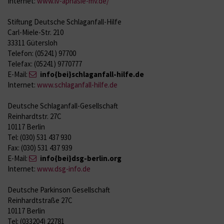
Internet:
www.lv-aphasie-mv.de/
Stiftung Deutsche Schlaganfall-Hilfe
Carl-Miele-Str. 210
33311 Gütersloh
Telefon: (05241) 97700
Telefax: (05241) 9770777
E-Mail:
info{bei}schlaganfall-hilfe.de
Internet:
www.schlaganfall-hilfe.de
Deutsche Schlaganfall-Gesellschaft
Reinhardtstr. 27C
10117 Berlin
Tel: (030) 531 437 930
Fax: (030) 531 437 939
E-Mail:
info{bei}dsg-berlin.org
Internet:
www.dsg-info.de
Deutsche Parkinson Gesellschaft
Reinhardtstraße 27C
10117 Berlin
Tel: (033204) 22781