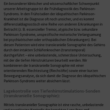
Ein besonderer klinischer und wissenschaftlicher Schwerpunkt
unserer Arbeitsgruppe ist die Frühdiagnostik des Parkinson-
Syndroms. In den Frühstadien der idiopathischen Parkinson-
Krankheit ist die Diagnose oft noch unsicher, und es kommt
differenzialdiagnostisch eine Reihe von anderen Erkrankungen in
Betracht (z. B. essenzieller Tremor, atypische bzw. sekundäre
Parkinson-Syndrome, unspezifische motorische Verlangsamung
bei psychiatrischen oder orthopädischen Erkrankungen). Bei
diesen Patienten wird eine transkranielle Sonographie des Gehirns
durch den intakten Schläfenknochen (transtemporal)
durchgeführt – eine unbelastende, schmerzlose Untersuchung,
mit der die tiefen Hirnstrukturen beurteilt werden. Wir
kombinieren die transkranielle Sonographie mit einer
orientierenden Riechtestung (Riechstifte) sowie einer kurzen
Bewegungsanalyse, da sich damit die Diagnose des idiopathischen
Parkinson-Syndroms weiter absichern lässt.
Lagekontrolle von Tiefenhirnstimulations-Sonden
(transkranielle Sonographie):
Mittels transkranieller Sonographie ist eine rasche, unbelastende
und zuverlässige Kontrolle der korrekten Lage (bzw. ggf.