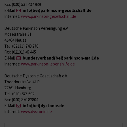
Fax: (030) 531 437 939
E-Mail:
info{bei}parkinson-gesellschaft.de
Internet:
www.parkinson-gesellschaft.de
Deutsche Parkinson Vereinigung e.V.
Moselstraße 31
41464 Neuss
Tel.: (02131) 740 270
Fax: (02131) 45 445
E-Mail:
bundesverband{bei}parkinson-mail.de
Internet:
www.parkinson-lebenshilfe.de
Deutsche Dystonie Gesellschaft e.V.
Theodorstraße 41 P
22761 Hamburg
Tel.: (040) 875 602
Fax: (040) 870 82804
E-Mail:
info{bei}dystonie.de
Internet:
www.dystonie.de