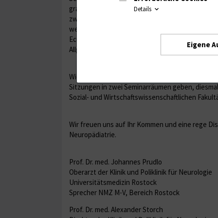
gravis, kongenitale myasthene Syndrome und das
Details
zwei Jahren haben sich bedeutende therapeutisc
werden: Nusinersen bei der Spinalen Muskelatro
Eculizumab bei der therpierefraktären Myastheni
Eigene A
Allgemeinmediziner.
Wieder wird es nach einer gemeinsamen Auftaktver
Sitzungen in zwei Seminarräumen geben, diesmal
Sozial- und Wirtschaftswissenschaftlichen Fakultät
Wir freuen uns auf Ihr Kommen und eine rege Dis
Neuropädiatrie.
Prof. Dr. med. Johannes Prudlo
Oberarzt der Klinik und Poliklinik für Neurologie
Universitätsmedizin Rostock
Sprecher NMZ M-V, Bereich Rostock
Prof. Dr. med. Alexander Storch