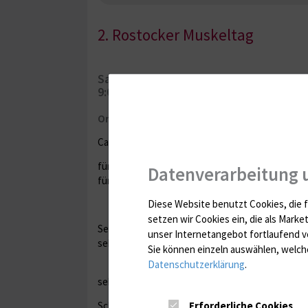
2. Rostocker Muskeltag
Samstag, 14. April 2018
9:00 - 13:30 Uhr
Ort:
Campus Ulmenstrasse
für Patienten: im Seminarraum 124
Datenverarbeitung 
für Ärzte: im Seminarraum 126
Diese Website benutzt Cookies, die f
setzen wir Cookies ein, die als Marke
Sehr geehrte Betroffene und Angehörige,
unser Internetangebot fortlaufend v
sehr geehrte Kolleginnen und Kollegen,
Sie können einzeln auswählen, welche
Datenschutzerklärung
.
sehr herzlich laden wir Sie zum 2. Rostocker Musk
Erforderliche Cookies
Schwerpunkt unseres diesjährigen Treffens sin