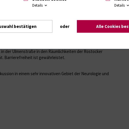
 Lambert-Eaton-Syndrom. Seit unserem letzten Treffen vor
Details
Details
he Fortschritte ergeben, die ebenfalls Erwähnung finden
phie, Edaravone bei der Amyotrophen Lateralsklerose und
a gravis. Angesprochen sind Neurologen, Pädiater und
uswahl bestätigen
oder
Alle Cookies be
anstaltung mit musikalischer Einlage zwei parallele
 in der Ulmenstraße in den Räumlichkeiten der Rostocker
. Barrierefreiheit ist gewährleistet.
kussion in einem sehr innovativen Gebiet der Neurologie und